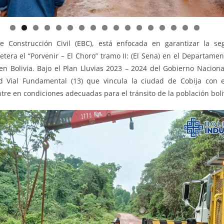
e Construcción Civil (EBC), está enfocada en garantizar la se
0
1
2
3
4
5
6
7
retera el “Porvenir – El Choro” tramo II: (El Sena) en el Departam
en Bolivia. Bajo el Plan Lluvias 2023 – 2024 del Gobierno Nacion
d Vial Fundamental (13) que vincula la ciudad de Cobija con e
re en condiciones adecuadas para el tránsito de la población boli