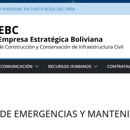
 VIVIENDAS EN SANTA ROSA DEL SARA
a enlosetado urbano en Yotaú, Santa Cruz.
a obra de enlosetado urbano en la
taú, municipio El Puente
ndas en Santa Rosa del Sara llena de
ilias beneficiadas
al entrega viviendas en Santa Rosa del
conocimiento del Alcalde
COMUNICACIÓN
RECURSOS HUMANOS
CONTRATA
 DE EMERGENCIAS Y MANTEN