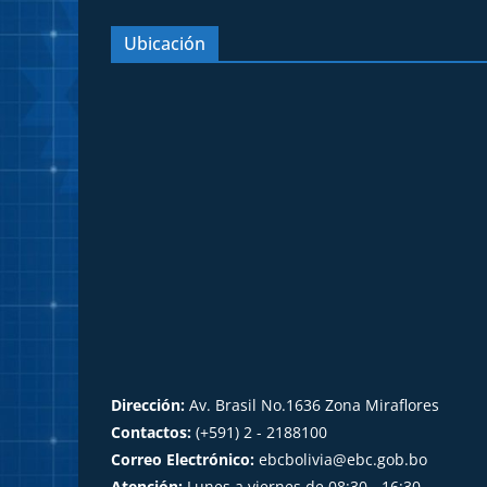
Ubicación
Dirección:
Av. Brasil No.1636 Zona Miraflores
Contactos:
(+591) 2 - 2188100
Correo Electrónico:
ebcbolivia@ebc.gob.bo
Atención:
Lunes a viernes de 08:30 - 16:30