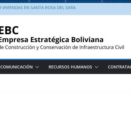
 VIVIENDAS EN SANTA ROSA DEL SARA
a enlosetado urbano en Yotaú, Santa Cruz.
a obra de enlosetado urbano en la
taú, municipio El Puente
ndas en Santa Rosa del Sara llena de
ilias beneficiadas
al entrega viviendas en Santa Rosa del
conocimiento del Alcalde
COMUNICACIÓN
RECURSOS HUMANOS
CONTRATA