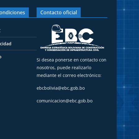
ondiciones
Contacto oficial
C
acidad
o
Si desea ponerse en contacto con
nosotros, puede realizarlo
mediante el correo electrónico:
ebcbolivia@ebc.gob.bo
comunicacion@ebc.gob.bo