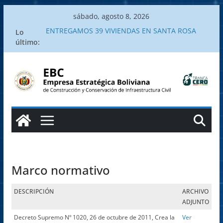
Saltar
sábado, agosto 8, 2026
al
ENTREGAMOS 39 VIVIENDAS EN SANTA ROSA
Lo
contenido
DEL SARA
último:
Gobierno entrega enlosetado urbano en Yotaú,
Santa Cruz.
Gobierno entrega obra de enlosetado urbano
en la comunidad de Yotaú, municipio El Puente
Entrega de viviendas en Santa Rosa del Sara
llena de alegría a las familias beneficiadas
Gobierno Nacional entrega viviendas en Santa
Rosa del Sara y recibe reconocimiento del
Alcalde
Marco normativo
DESCRIPCIÓN
ARCHIVO
ADJUNTO
Decreto Supremo Nº 1020, 26 de octubre de 2011, Crea la
Ver