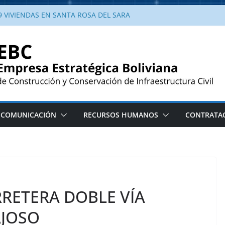
 VIVIENDAS EN SANTA ROSA DEL SARA
a enlosetado urbano en Yotaú, Santa Cruz.
a obra de enlosetado urbano en la
taú, municipio El Puente
ndas en Santa Rosa del Sara llena de
ilias beneficiadas
al entrega viviendas en Santa Rosa del
conocimiento del Alcalde
COMUNICACIÓN
RECURSOS HUMANOS
CONTRATA
RETERA DOBLE VÍA
AJOSO