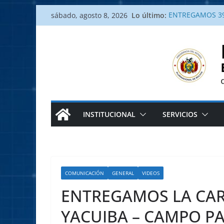
Saltar
Lo último:
ENTREGAMOS 39
sábado, agosto 8, 2026
al
Gobierno entreg
Gobierno entreg
contenido
comunidad de Yo
Entrega de vivie
alegría a las fam
Gobierno Nacion
Sara y recibe re
INSTITUCIONAL
SERVICIOS
COMUNICACIÓN
GENERAL
VIDEOS
ENTREGAMOS LA CAR
YACUIBA – CAMPO P